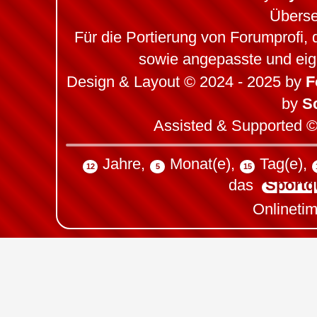
Übers
Für die Portierung von Forumprofi,
sowie angepasste und ei
Design & Layout © 2024 - 2025 by
F
by
S
Assisted & Supported ©
Jahre
,
Monat(e)
,
Tag(e)
,
12
5
15
das
Sportq
Onlineti