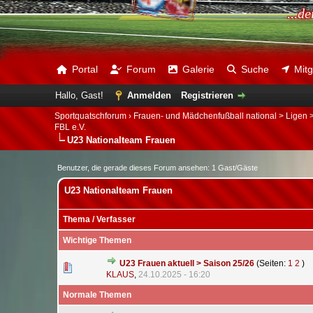
...d
Portal
Forum
Galerie
Suche
Mitg
Hallo, Gast!
Anmelden
Registrieren
Sportquatschforum
›
Frauen- und Mädchenfußball national > Ligen
FBL e.V.
U23 Nationalteam Frauen
Benutzer, die gerade dieses Forum ansehen: 1 Gast/Gäste
U23 Nationalteam Frauen
Thema
/
Verfasser
Wichtige Themen
U23 Frauen aktuell > Saison 25/26
(Seiten:
1
2
)
0 Bewertung(en) - 0 von 5 durchschnittlich
1
2
3
4
5
KLAUS
,
24.10.2025 - 16:20
Normale Themen