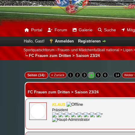
...d
Portal
Forum
Galerie
Suche
Mitg
Hallo, Gast!
Anmelden
Registrieren
Sportquatschforum
›
Frauen- und Mädchenfußball national > Ligen
FC Frauen zum Dritten > Saison 23/24
tt
Seiten (14):
« Zurück
1
2
3
4
5
6
…
14
Weiter 
FC Frauen zum Dritten > Saison 23/24
KLAUS
Präsident