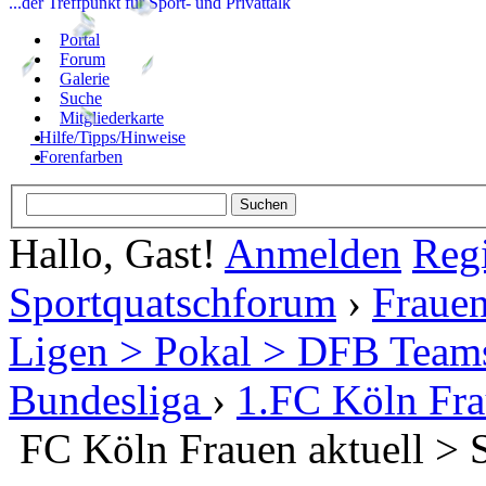
...der Treffpunkt für Sport- und Privattalk
Portal
Forum
Galerie
Suche
Mitgliederkarte
Hilfe/Tipps/Hinweise
Forenfarben
Hallo, Gast!
Anmelden
Regi
Sportquatschforum
›
Frauen
Ligen > Pokal > DFB Team
Bundesliga
›
1.FC Köln Fr
FC Köln Frauen aktuell > 