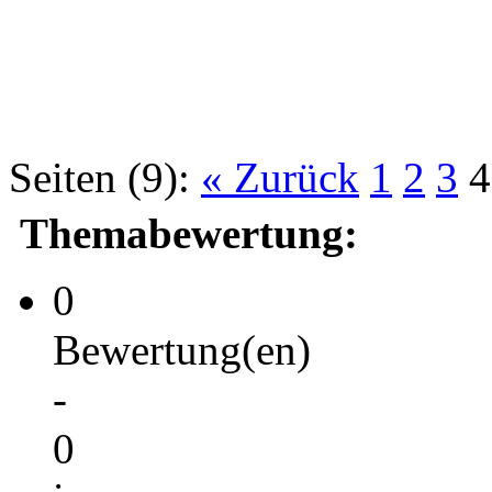
Seiten (9):
« Zurück
1
2
3
4
Themabewertung:
0
Bewertung(en)
-
0