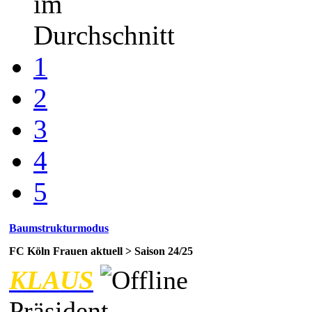
im
Durchschnitt
1
2
3
4
5
Baumstrukturmodus
FC Köln Frauen aktuell > Saison 24/25
KLAUS
Präsident