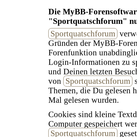
Die MyBB-Forensoftware
"Sportquatschforum" nu
Sportquatschforum
verwe
Gründen der MyBB-Forenso
Forenfunktion unabdingli
Login-Informationen zu sp
und Deinen letzten Besuc
von
Sportquatschforum
s
Themen, die Du gelesen h
Mal gelesen wurden.
Cookies sind kleine Text
Computer gespeichert wer
Sportquatschforum
geset