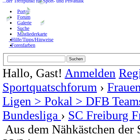
...der Treffpunkt für Sport- und Privattalk
Portal
Forum
Galerie
Suche
Mitgliederkarte
Hilfe/Tipps/Hinweise
Forenfarben
Hallo, Gast!
Anmelden
Regi
Sportquatschforum
›
Frauen
Ligen > Pokal > DFB Team
Bundesliga
›
SC Freiburg F
Aus dem Nähkästchen der S