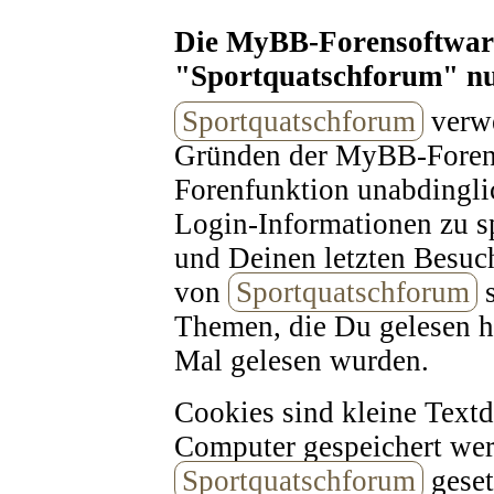
Die MyBB-Forensoftware
"Sportquatschforum" nu
Sportquatschforum
verwe
Gründen der MyBB-Forenso
Forenfunktion unabdingli
Login-Informationen zu sp
und Deinen letzten Besuc
von
Sportquatschforum
s
Themen, die Du gelesen h
Mal gelesen wurden.
Cookies sind kleine Text
Computer gespeichert wer
Sportquatschforum
geset